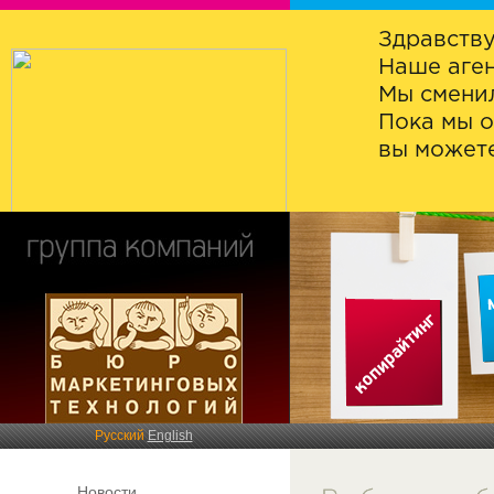
Здравству
Наше аген
Мы сменил
Пока мы о
вы можете
Русский
English
Новости