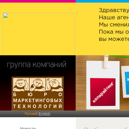
Здравству
Наше аген
Мы сменил
Пока мы о
вы можете
Русский
English
Новости