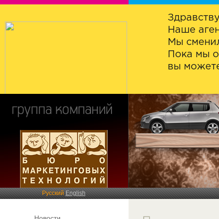
Здравству
Наше аген
Мы сменил
Пока мы о
вы можете
Русский
English
Новости