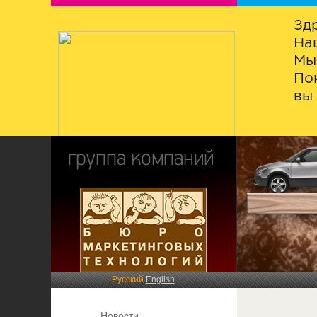
Зд
На
Мы
По
вы 
Русский
English
Новости