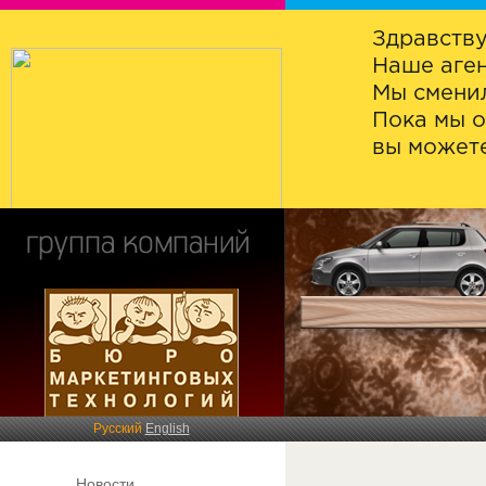
Здравству
Наше аген
Мы сменил
Пока мы о
вы можете
Русский
English
Новости