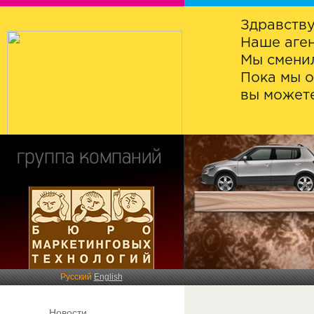
Здравству
Наше аген
Мы сменил
Пока мы о
вы можете
Русский
English
Новости