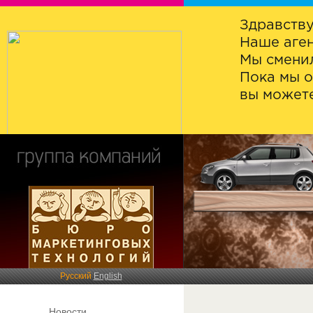
Здравству
Наше аген
Мы сменил
Пока мы о
вы можете
Русский
English
Новости