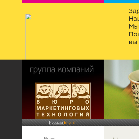
Зд
На
Мы
По
вы 
Русский
English
News