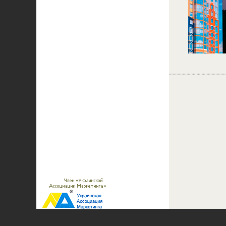
(097)
226-70-00