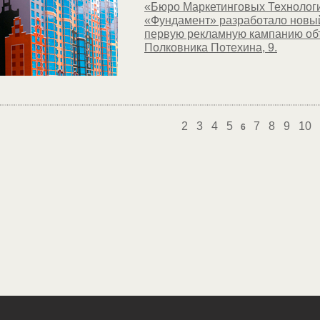
«Бюро Маркетинговых Технологи
«Фундамент» разработало новы
первую рекламную кампанию объе
Полковника Потехина, 9.
2
3
4
5
7
8
9
10
6