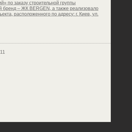
й» по заказу строительной группы
й бренд – ЖК BERGEN, а также реализовало
кта, расположенного по адресу: г. Киев, ул.
11