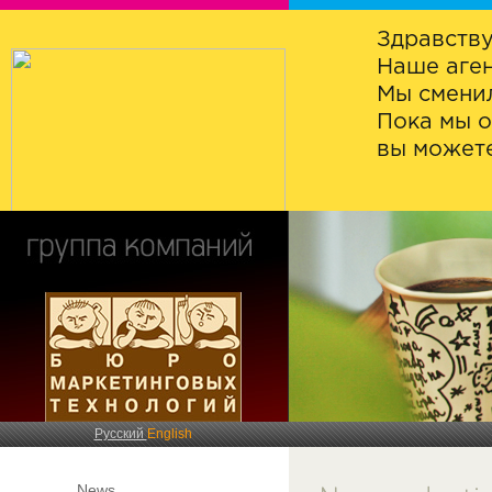
Здравству
Наше аген
Мы сменил
Пока мы о
вы можете
Русский
English
News