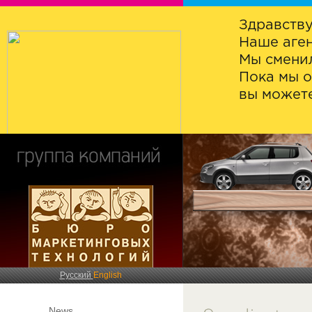
Здравству
Наше аген
Мы сменил
Пока мы о
вы можете
Русский
English
News