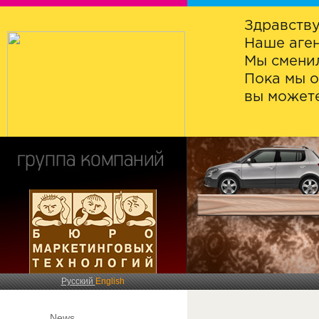
Здравству
Наше аген
Мы сменил
Пока мы о
вы можете
Русский
English
News