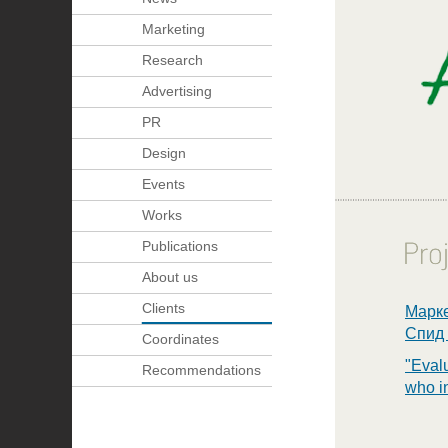
Marketing
Research
Advertising
PR
Design
Events
Works
Publications
About us
Clients
Марке
Спид 
Coordinates
"Evalu
Recommendations
who i