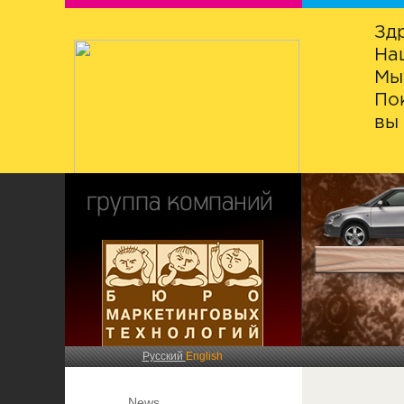
Зд
На
Мы
По
вы 
Русский
English
News