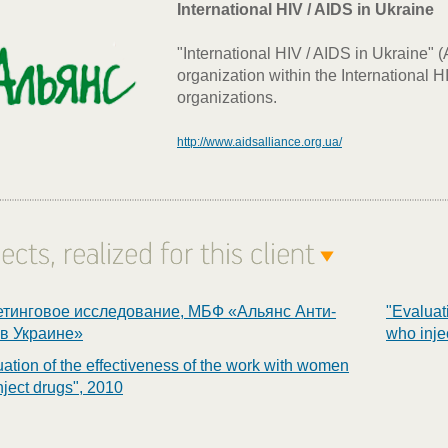
International HIV / AIDS in Ukraine
"International HIV / AIDS in Ukraine" 
organization within the International H
organizations.
http://www.aidsalliance.org.ua/
тинговое исследование, МБФ «Альянс Анти-
"Evaluat
в Украине»
who inje
ation of the effectiveness of the work with women
nject drugs", 2010