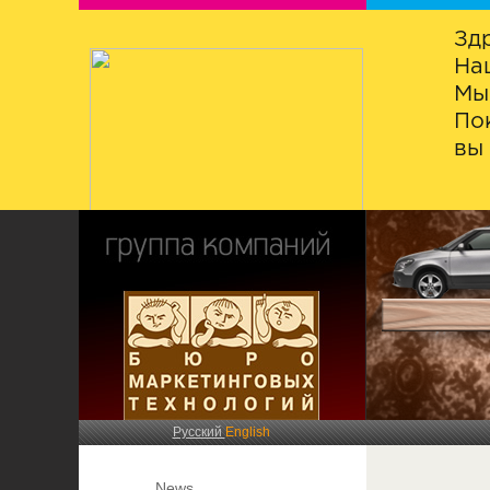
Зд
На
Мы
По
вы 
Русский
English
News