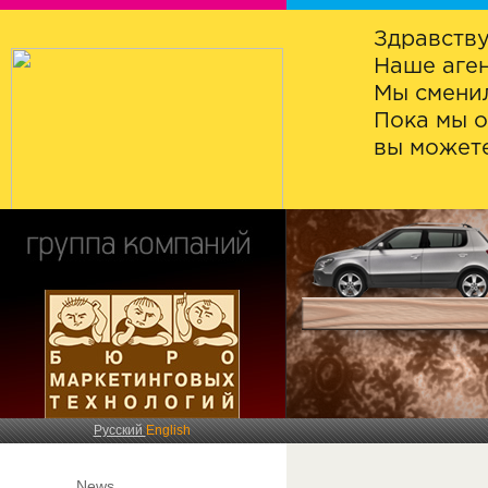
Здравству
Наше аген
Мы сменил
Пока мы о
вы можете
Русский
English
News