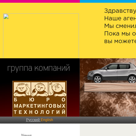
Здравству
Наше аген
Мы сменил
Пока мы о
вы можете
Русский
English
News