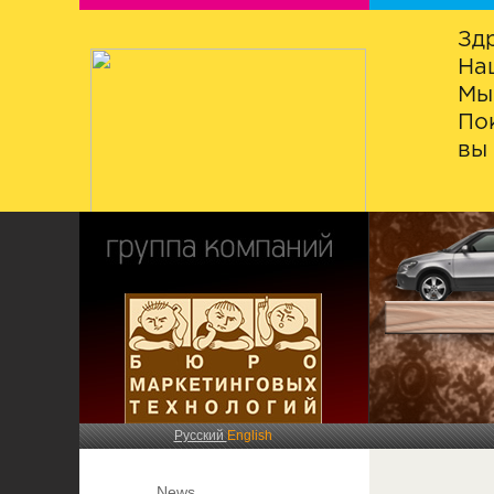
Зд
На
Мы
По
вы 
Русский
English
News