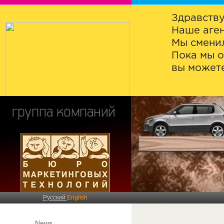
Здравству
Наше аген
Мы сменил
Пока мы о
вы можете
Русский
English
News