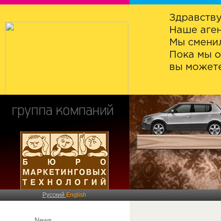
Здравству
Наше аген
Мы сменил
Пока мы о
вы можете
Русский
English
News